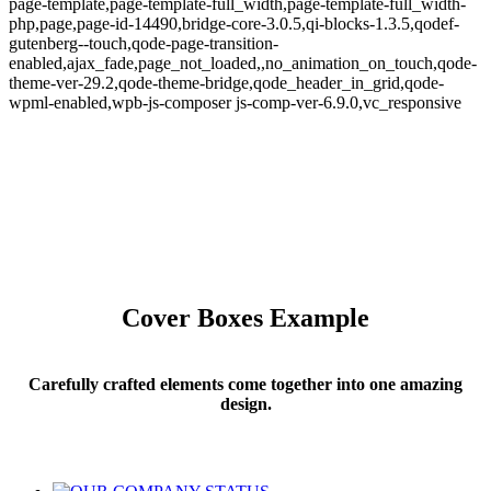
page-template,page-template-full_width,page-template-full_width-
php,page,page-id-14490,bridge-core-3.0.5,qi-blocks-1.3.5,qodef-
gutenberg--touch,qode-page-transition-
enabled,ajax_fade,page_not_loaded,,no_animation_on_touch,qode-
theme-ver-29.2,qode-theme-bridge,qode_header_in_grid,qode-
wpml-enabled,wpb-js-composer js-comp-ver-6.9.0,vc_responsive
Cover Boxes Example
Carefully crafted elements come together into one amazing
design.