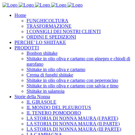
Home
FUNGHICOLTURA
TRASFORMAZIONE
I CONSIGLI DEI NOSTRI CLIENTI
ORDINI E SPEDIZIONI
PERCHE’ LO SHIITAKE
PRODOTTI
Bonbon shiitake
Shiitake in olio oliva e cartamo con ginepro e chiodi di
garofano
Shiitake in olio oliva e cartamo
Crema di funghi shiitake
Shiitake in olio oliva e cartamo con peperoncino
Shiitake in olio oliva e cartamo con salvia e timo
Shiitake in salamoia
Storie della Nonna
IL GIRASOLE
IL MONDO DEL PLEUROTUS
IL TENERO POMODORO
LA STORIA DI NONNA MAURA (I PARTE)
LA STORIA DI NONNA MAURA (II PARTE)
LA STORIA DI NONNA MAURA (III PARTE)
LA CAMPAGNA