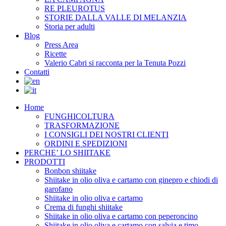
RE PLEUROTUS
STORIE DALLA VALLE DI MELANZIA
Storia per adulti
Blog
Press Area
Ricette
Valerio Cabri si racconta per la Tenuta Pozzi
Contatti
Home
FUNGHICOLTURA
TRASFORMAZIONE
I CONSIGLI DEI NOSTRI CLIENTI
ORDINI E SPEDIZIONI
PERCHE’ LO SHIITAKE
PRODOTTI
Bonbon shiitake
Shiitake in olio oliva e cartamo con ginepro e chiodi di
garofano
Shiitake in olio oliva e cartamo
Crema di funghi shiitake
Shiitake in olio oliva e cartamo con peperoncino
Shiitake in olio oliva e cartamo con salvia e timo