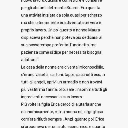
nuovo lavoro.Cucinare confetture e conserve
per gli abitanti del monte Suardi . Era questa
una attività iniziata da sola quasi per scherzo
ma che ultimamente era diventata un vero e
proprio lavoro. Un po’ questo a nonna Maura
dispiaceva perchè non poteva più dedicarsi al
suo passatempo preferito: l’uncinetto; ma
pazienza come si dice per necessità bisogna
adattarsi.
La casa della nonna era diventa irriconoscibile,
c’erano vasetti , cartoni, tappi , sacchetti ecc, in
tutti gli angoli, aprivi un armadio e non trovavi
più vestiti ma farina, olio, sale ; insomma tutti gli
ingredienti necessari al suo lavoro.
Più volte la figlia Erica cercò di aiutarla anche
economicamente, ma la nonna no, orgogliosa
com’era rifiutò sempre . Anzi ,quanto poi’ Erica
si proponeva per un aiuto economico, e quanto