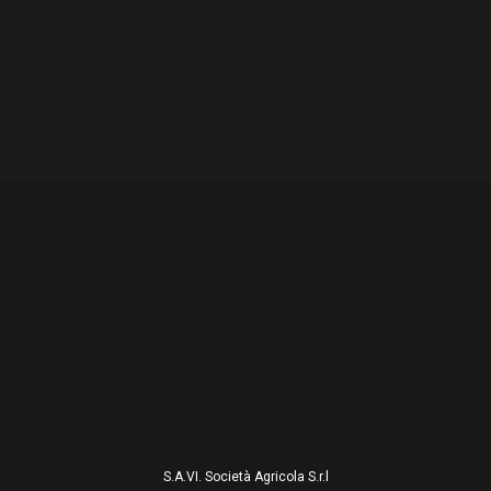
S.A.VI. Società Agricola S.r.l