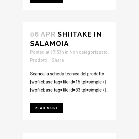
06 APR
SHIITAKE IN
SALAMOIA
Posted at 17:53h
in
Non categorizzato
,
Prodotti
Share
Scarica la scheda tecnica del prodotto
[wpfilebase tag=file id=15 tpl=simple /]
[wpfilebase tag=file id=83 tpl=simple /]...
READ MORE