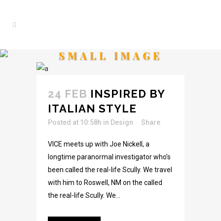
SMALL IMAGE
24 FEB
INSPIRED BY
ITALIAN STYLE
Posted at 10:58h
in
Design
Share
VICE meets up with Joe Nickell, a
longtime paranormal investigator who’s
been called the real-life Scully. We travel
with him to Roswell, NM on the called
the real-life Scully. We...