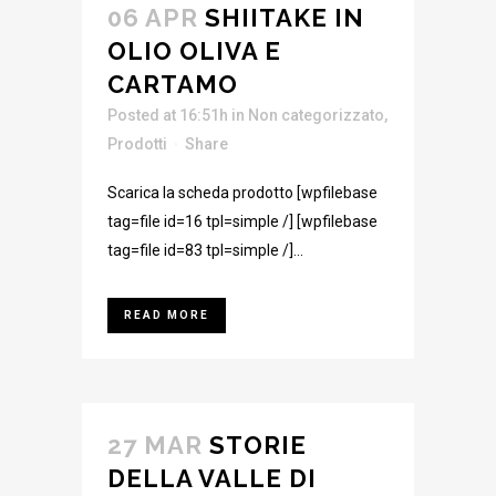
06 APR
SHIITAKE IN
OLIO OLIVA E
CARTAMO
Posted at 16:51h
in
Non categorizzato
,
Prodotti
Share
Scarica la scheda prodotto [wpfilebase
tag=file id=16 tpl=simple /] [wpfilebase
tag=file id=83 tpl=simple /]...
READ MORE
27 MAR
STORIE
DELLA VALLE DI