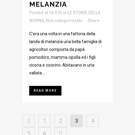
MELANZIA
Posted at 16:07h
in
LE STORIE DELLA
NONNA
,
Non categorizzato
Share
C’era una volta in una fattoria della
landa di melanzia una bella famiglia di
agricoltori composta da papà
pomodoro, mamma cipolla ed i figli
cicoria e cicorino. Abitavano in una
vallata...
READ MORE
1
2
3
4
5
6