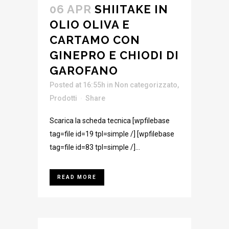
06 APR
SHIITAKE IN
OLIO OLIVA E
CARTAMO CON
GINEPRO E CHIODI DI
GAROFANO
Posted at 16:55h
in
Non categorizzato
,
Prodotti
Share
Scarica la scheda tecnica [wpfilebase
tag=file id=19 tpl=simple /] [wpfilebase
tag=file id=83 tpl=simple /]...
READ MORE