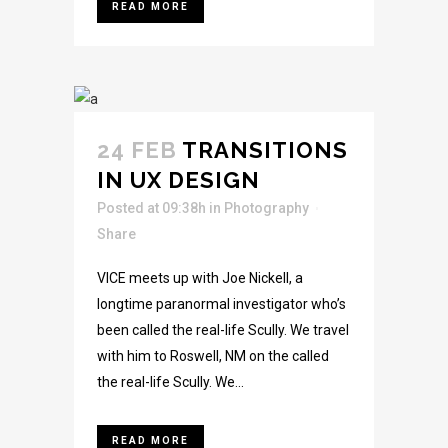
READ MORE
24 FEB
TRANSITIONS
IN UX DESIGN
Posted at 09:38h
in
Photography
Share
VICE meets up with Joe Nickell, a
longtime paranormal investigator who’s
been called the real-life Scully. We travel
with him to Roswell, NM on the called
the real-life Scully. We...
READ MORE