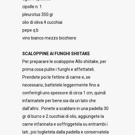
cipolle n. 1
pleurotus 350 gr
olio di oliva 4 cucchiai
pepe q.b
vino bianco mezzo bicchiere
SCALOPPINE AI FUNGHI SHIITAKE
Per preparare le scaloppine Allo shiitake, per
prima cosa pulite i funghi e affettateli.
Prendete poi le fettine di carne e, se
necessario, battetele leggermente fino a
conferirgli uno spessore di circa 1 cm, quindi
infarinatele per bene.sia da un lato che
dall’altro . Ponete a scaldare in una padella 30
gr di burro e 2 cucchiai di olio, aggiungete la
carne infarinata e soffriggetela su entrambi i
lati , poi toglietela dalla padella e conservatela