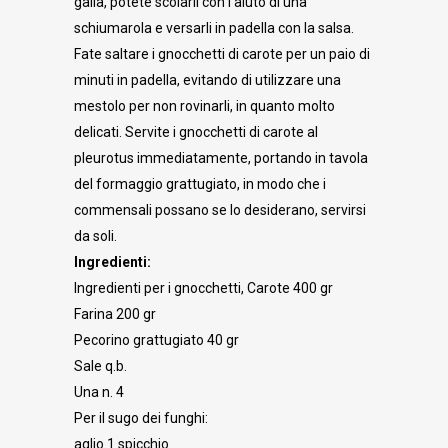
galla, potete scolarli con l’aiuto di una
schiumarola e versarli in padella con la salsa.
Fate saltare i gnocchetti di carote per un paio di
minuti in padella, evitando di utilizzare una
mestolo per non rovinarli, in quanto molto
delicati. Servite i gnocchetti di carote al
pleurotus immediatamente, portando in tavola
del formaggio grattugiato, in modo che i
commensali possano se lo desiderano, servirsi
da soli.
Ingredienti:
Ingredienti per i gnocchetti, Carote 400 gr
Farina 200 gr
Pecorino grattugiato 40 gr
Sale q.b.
Una n. 4
Per il sugo dei funghi:
aglio 1 spicchio