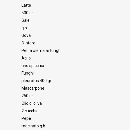
Latte
500 gr
Sale
q.b.
Uova
3 intere
Per la crema ai funghi
Aglio
uno spicchio
Funghi
pleurotus 400 gr
Mascarpone
250 gr
Olio di oliva
2 cucchiai
Pepe
macinato q.b.