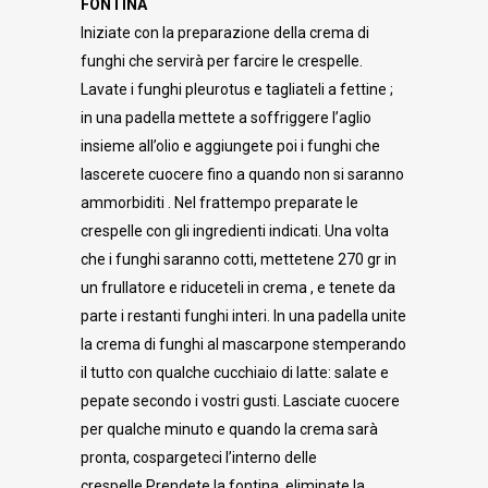
FONTINA
Iniziate con la preparazione della crema di
funghi che servirà per farcire le crespelle.
Lavate i funghi pleurotus e tagliateli a fettine ;
in una padella mettete a soffriggere l’aglio
insieme all’olio e aggiungete poi i funghi che
lascerete cuocere fino a quando non si saranno
ammorbiditi . Nel frattempo preparate le
crespelle con gli ingredienti indicati. Una volta
che i funghi saranno cotti, mettetene 270 gr in
un frullatore e riduceteli in crema , e tenete da
parte i restanti funghi interi. In una padella unite
la crema di funghi al mascarpone stemperando
il tutto con qualche cucchiaio di latte: salate e
pepate secondo i vostri gusti. Lasciate cuocere
per qualche minuto e quando la crema sarà
pronta, cospargeteci l’interno delle
crespelle.Prendete la fontina, eliminate la